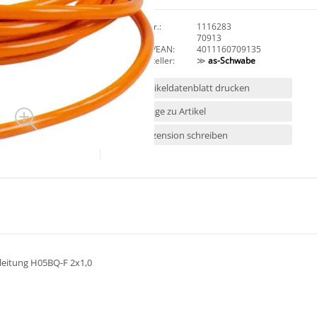
Art.Nr.:
1116283
HAN:
70913
GTIN/EAN:
4011160709135
Hersteller:
≫
as-Schwabe
Artikeldatenblatt drucken
Frage zu Artikel
Rezension schreiben
leitung H05BQ-F 2x1,0