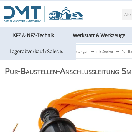
Alle
KFZ & NFZ-Technik
Werkstatt & Werkzeuge
Lagerabverkauf
Sales
Bau- & Elektrotechnik
Anschlussleitungen
mit Stecker
Pur-Ba
/
%
Pur-Baustellen-Anschlussleitung 5