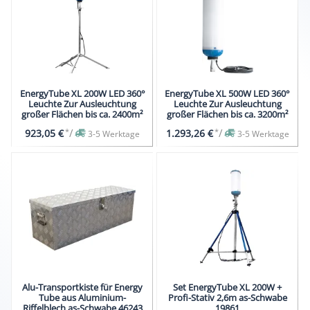
EnergyTube XL 200W LED 360°
EnergyTube XL 500W LED 360°
Leuchte Zur Ausleuchtung
Leuchte Zur Ausleuchtung
großer Flächen bis ca. 2400m²
großer Flächen bis ca. 3200m²
*
/
*
/
923,05 €
1.293,26 €
3-5 Werktage
3-5 Werktage
Alu-Transportkiste für Energy
Set EnergyTube XL 200W +
Tube aus Aluminium-
Profi-Stativ 2,6m as-Schwabe
Riffelblech as-Schwabe 46243
19861