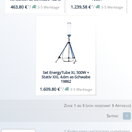
*
/
*
/
463,80 €
1.239,58 €
3-5 Werktage
3-5 Werktage
Set EnergyTube XL 500W +
Stativ XXL 4,6m as-Schwabe
19862
*
/
1.609,80 €
3-5 Werktage
Zeige
bis
(von insgesamt
Artikeln)
1
5
5
Seiten:
1
* Änderungen und Irrtümer vorbehalten.