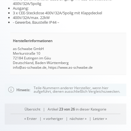
400V/32A/5polig
Ausgang:
3 x CEE-Steckdose 400V/32A/5polig mit Klappdeckel
400V/32A/max. 22kW
- Gewerbe, Baustelle IP44 –
Herstellerinformationen
as-Schwabe GmbH
Merkurstraße 10
72184 Eutingen im Gäu
Deutschland, Baden-Württemberg
info@as-schwabe.de, https://www.as-schwabe.de
Teile-Nummern anderer Hersteller, wenn hier
Hinweis:
aufgeführt, dienen ausschließlich Vergleichszwecken.
Übersicht
| Artikel
23 von 26
in dieser Kategorie
« Erster
|
« vorheriger
|
nächster »
|
Letzter »