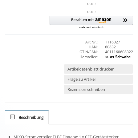
ODER
ODER
Art.Nr.:
1116027
HAN:
60832
GTIN/EAN:
4011160608322
Hersteller:
≫
as-Schwabe
Artikeldatenblatt drucken
Frage zu Artikel
Rezension schreiben
Beschreibung
MIXO-Stromverteiler ELBE Eingang: 1 x CEE-Gerätestecker