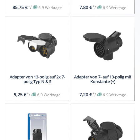
*
/
*
/
85,75 €
7,80 €
6-9 Werktage
6-9 Werktage
Adapter von 13-polig auf 2x 7-
Adapter von 7- auf 13-polig mit
polig Typ N & S
Konstante (+)
*
/
*
/
9,25 €
7,20 €
6-9 Werktage
6-9 Werktage