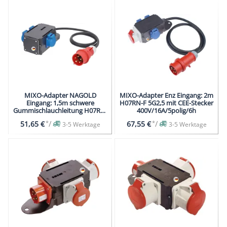
MIXO-Adapter NAGOLD
MIXO-Adapter Enz Eingang: 2m
Eingang: 1,5m schwere
H07RN-F 5G2,5 mit CEE-Stecker
Gummischlauchleitung H07RN-
400V/16A/5polig/6h
F 5G1,5 mit CEE-Stecker
*
/
*
/
51,65 €
67,55 €
3-5 Werktage
3-5 Werktage
400V/16A/5polig