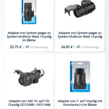
Adapter von System Jaeger zu
Adapter von System Jaeger zu
System Multicon West 13-polig
System Multicon West 13-polig
im Blister
*
/
*
/
25,75 €
24,95 €
6-9 Werktage
6-9 Werktage
Adapter von 24V 15- auf 12V
Adapter von 7- auf 13-polig mit
13-polig ISO12098 > ISO11446
Konstante (+) im Blister