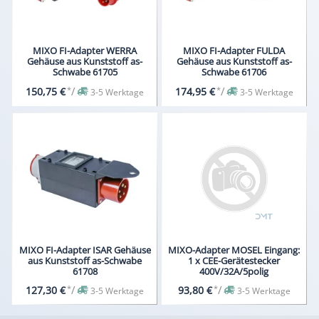
MIXO FI-Adapter WERRA
MIXO FI-Adapter FULDA
Gehäuse aus Kunststoff as-
Gehäuse aus Kunststoff as-
Schwabe 61705
Schwabe 61706
*
/
*
/
150,75 €
174,95 €
3-5 Werktage
3-5 Werktage
MIXO FI-Adapter ISAR Gehäuse
MIXO-Adapter MOSEL Eingang:
aus Kunststoff as-Schwabe
1 x CEE-Gerätestecker
61708
400V/32A/5polig
*
/
*
/
127,30 €
93,80 €
3-5 Werktage
3-5 Werktage