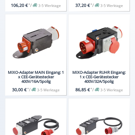
*
/
*
/
106,20 €
37,20 €
3-5 Werktage
3-5 Werktage
MIXO-Adapter MAIN Eingang: 1
MIXO-Adapter RUHR Eingang:
x CEE-Gerätestecker
1 x CEE-Gerätestecker
400V/16A/5polig
400V/32A/5polig
*
/
*
/
30,00 €
86,85 €
3-5 Werktage
3-5 Werktage