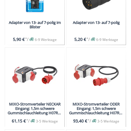
Adapter von 13- auf 7-polig im
Adapter von 13- auf 7-polig
Blister
*
/
*
/
5,90 €
5,20 €
6-9 Werktage
6-9 Werktage
MIXO-Stromverteiler NECKAR
MIXO-Stromverteiler ODER
Eingang: 1,5m schwere
Eingang: 1,5m schwere
Gummischlauchleitung H07RN-
Gummischlauchleitung H07RN-
F 5G1,5 mit CEE-Stecker
F 5G4 mit CEE-Stecker
*
/
*
/
61,15 €
93,40 €
3-5 Werktage
3-5 Werktage
400V/16A/5polig
400V/32A/5polig