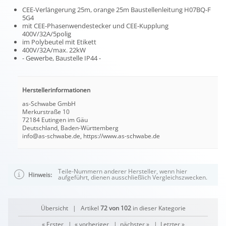
CEE-Verlängerung 25m, orange 25m Baustellenleitung H07BQ-F
5G4
mit CEE-Phasenwendestecker und CEE-Kupplung
400V/32A/5polig
im Polybeutel mit Etikett
400V/32A/max. 22kW
- Gewerbe, Baustelle IP44 -
Herstellerinformationen
as-Schwabe GmbH
Merkurstraße 10
72184 Eutingen im Gäu
Deutschland, Baden-Württemberg
info@as-schwabe.de, https://www.as-schwabe.de
Teile-Nummern anderer Hersteller, wenn hier
Hinweis:
aufgeführt, dienen ausschließlich Vergleichszwecken.
Übersicht
| Artikel
72 von 102
in dieser Kategorie
« Erster
|
« vorheriger
|
nächster »
|
Letzter »