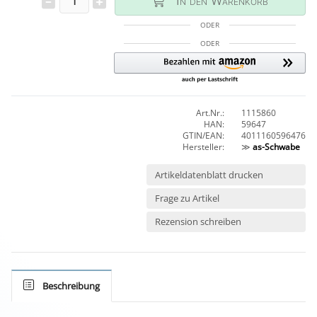
In den Warenkorb
ODER
ODER
Art.Nr.:
1115860
HAN:
59647
GTIN/EAN:
4011160596476
Hersteller:
≫
as-Schwabe
Artikeldatenblatt drucken
Frage zu Artikel
Rezension schreiben
Beschreibung