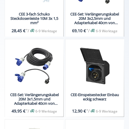
CEE 3-fach Schuko
CEE-Set: Verlängerungskabel
Steckdosenleiste 10M 3x 1,5
20M 3x2,5mm und
mm²
Adapterkabel 40cm von
Schukostecker auf CEE in
*
/
*
/
28,45 €
69,10 €
6-9 Werktage
6-9 Werktage
Tasche
CEE-Set: Verlängerungskabel
CEE-Einspeisestecker Einbau
20M 3x1,5mm und
eckig schwarz
Adapterkabel 40cm von
Schukostecker auf CEE in
*
/
*
/
49,95 €
12,90 €
6-9 Werktage
6-9 Werktage
Tasche