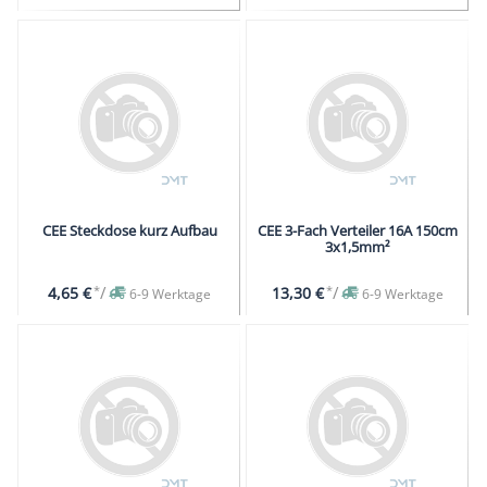
CEE Steckdose kurz Aufbau
CEE 3-Fach Verteiler 16A 150cm
3x1,5mm²
*
/
*
/
4,65 €
13,30 €
6-9 Werktage
6-9 Werktage