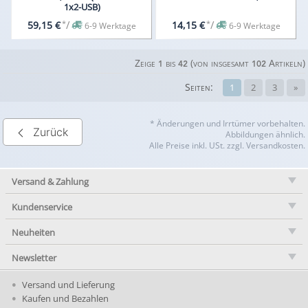
1x2-USB)
*
/
*
/
59,15 €
14,15 €
6-9 Werktage
6-9 Werktage
Zeige
bis
(von insgesamt
Artikeln)
1
42
102
Seiten:
1
2
3
»
* Änderungen und Irrtümer vorbehalten.
Zurück
Abbildungen ähnlich.
Alle Preise inkl. USt. zzgl. Versandkosten.
Versand & Zahlung
Kundenservice
Neuheiten
Newsletter
Versand und Lieferung
Kaufen und Bezahlen