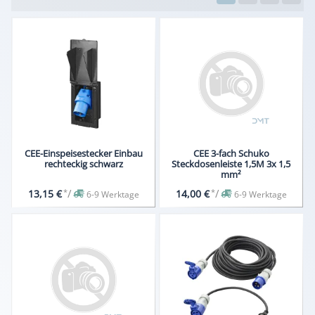
CEE-Einspeisestecker Einbau
CEE 3-fach Schuko
rechteckig schwarz
Steckdosenleiste 1,5M 3x 1,5
mm²
*
/
*
/
13,15 €
14,00 €
6-9 Werktage
6-9 Werktage