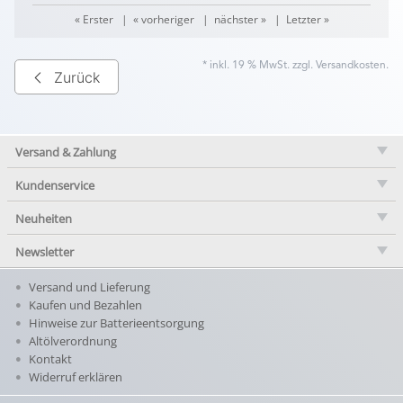
« Erster
|
« vorheriger
|
nächster »
|
Letzter »
* inkl. 19 % MwSt. zzgl.
Versandkosten
.
Zurück
Versand & Zahlung
Kundenservice
Neuheiten
Newsletter
Versand und Lieferung
Kaufen und Bezahlen
Hinweise zur Batterieentsorgung
Altölverordnung
Kontakt
Widerruf erklären