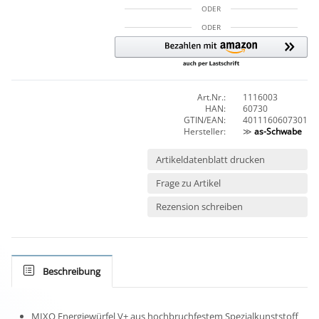
ODER
ODER
Art.Nr.:
1116003
HAN:
60730
GTIN/EAN:
4011160607301
Hersteller:
≫
as-Schwabe
Artikeldatenblatt drucken
Frage zu Artikel
Rezension schreiben
Beschreibung
MIXO Energiewürfel V+ aus hochbruchfestem Spezialkunststoff