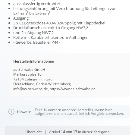
anschlussfertig verdrahtet
Leitungseinführung mit Verschraubung für Leitungen von
5x4mm² bis 5x6mm²
Ausgang:
3 x CEE-Steckdose 400V/32A/5polig mit Klappdeckel
Druckluftanschluss mit 1 x Eingang NW7,2
und 2 x Abgang NW7,2
Kette mit Karabinerhaken zum Aufhängen
- Gewerbe, Baustelle IP44 -
Herstellerinformationen
as-Schwabe GmbH
Merkurstraße 10
72184 Eutingen im Gäu
Deutschland, Baden-Württemberg
info@as-schwabe.de, https://www.as-schwabe.de
Teile-Nummern anderer Hersteller, wenn hier
Hinweis:
aufgeführt, dienen ausschließlich Vergleichszwecken.
Übersicht
| Artikel
14 von 17
in dieser Kategorie