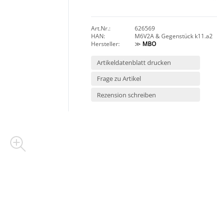
Art.Nr.:
626569
HAN:
M6V2A & Gegenstück k11.a2
Hersteller:
≫
MBO
Artikeldatenblatt drucken
Frage zu Artikel
Rezension schreiben