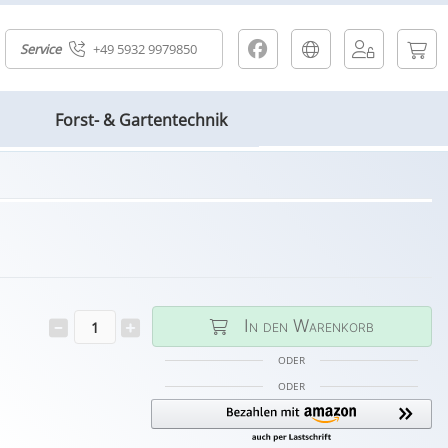
Service
+49 5932 9979850
Forst- & Gartentechnik
In den Warenkorb
ODER
ODER