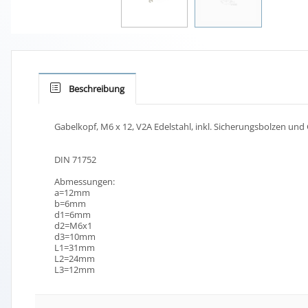
Beschreibung
Gabelkopf, M6 x 12, V2A Edelstahl, inkl. Sicherungsbolzen un
DIN 71752
Abmessungen:
a=12mm
b=6mm
d1=6mm
d2=M6x1
d3=10mm
L1=31mm
L2=24mm
L3=12mm