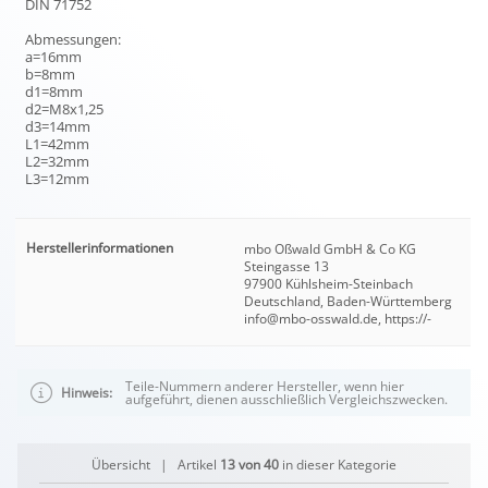
DIN 71752
Abmessungen:
a=16mm
b=8mm
d1=8mm
d2=M8x1,25
d3=14mm
L1=42mm
L2=32mm
L3=12mm
Herstellerinformationen
mbo Oßwald GmbH & Co KG
Steingasse 13
97900 Kühlsheim-Steinbach
Deutschland, Baden-Württemberg
info@mbo-osswald.de, https://-
Teile-Nummern anderer Hersteller, wenn hier
Hinweis:
aufgeführt, dienen ausschließlich Vergleichszwecken.
Übersicht
| Artikel
13 von 40
in dieser Kategorie