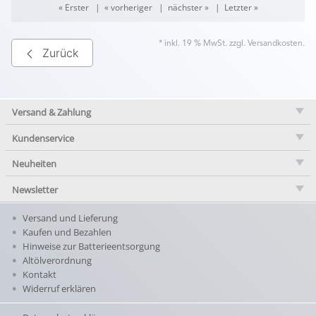
« Erster
|
« vorheriger
|
nächster »
|
Letzter »
* inkl. 19 % MwSt. zzgl.
Versandkosten
.
Zurück
Versand & Zahlung
Kundenservice
Neuheiten
Newsletter
Versand und Lieferung
Kaufen und Bezahlen
Hinweise zur Batterieentsorgung
Altölverordnung
Kontakt
Widerruf erklären