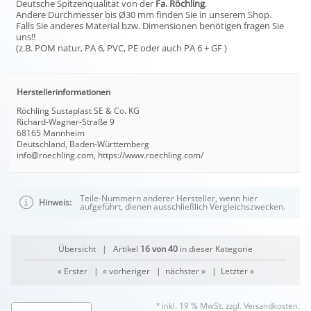
Deutsche Spitzenqualität von der
Fa. Röchling
.
Andere Durchmesser bis Ø30 mm finden Sie in unserem Shop.
Falls Sie anderes Material bzw. Dimensionen benötigen fragen Sie
uns!!
(z.B. POM natur, PA 6, PVC, PE oder auch PA 6 + GF )
Herstellerinformationen
Röchling Sustaplast SE & Co. KG
Richard-Wagner-Straße 9
68165 Mannheim
Deutschland, Baden-Württemberg
info@roechling.com, https://www.roechling.com/
Teile-Nummern anderer Hersteller, wenn hier
Hinweis:
aufgeführt, dienen ausschließlich Vergleichszwecken.
Übersicht
| Artikel
16 von 40
in dieser Kategorie
« Erster
|
« vorheriger
|
nächster »
|
Letzter »
* inkl. 19 % MwSt. zzgl.
Versandkosten
.