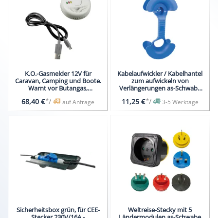
K.O.-Gasmelder 12V für
Kabelaufwickler / Kabelhantel
Caravan, Camping und Boote.
zum aufwickeln von
Warnt vor Butangas,
Verlängerungen as-Schwabe
Propangas und Anästhesie-
48709
*
/
*
/
68,40 €
11,25 €
auf Anfrage
3-5 Werktage
Gas. Alarm 80dB. Mit USB-
Anschluß auch optional für
LKW geeignet
Sicherheitsbox grün, für CEE-
Weltreise-Stecky mit 5
Stecker 230V/16A -
Ländermodulen as-Schwabe