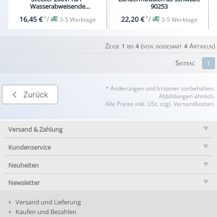
Wasserabweisende
90253
Sicherheitsbox.
*
/
*
/
16,45 €
22,20 €
3-5 Werktage
3-5 Werktage
Zeige
bis
(von insgesamt
Artikeln)
1
4
4
Seiten:
1
* Änderungen und Irrtümer vorbehalten.
Zurück
Abbildungen ähnlich.
Alle Preise inkl. USt. zzgl. Versandkosten.
Versand & Zahlung
Kundenservice
Neuheiten
Newsletter
Versand und Lieferung
Kaufen und Bezahlen