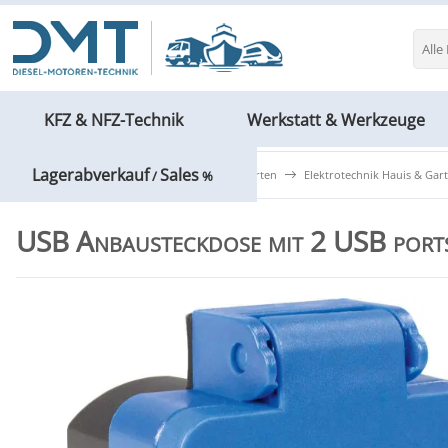
Alle
KFZ & NFZ-Technik
Werkstatt & Werkzeuge
Lagerabverkauf
Sales
Bau- & Elektrotechnik
Heim & Garten
Elektrotechnik Hauis & Gar
/
%
USB Anbausteckdose mit 2 USB port