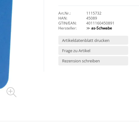
Art.Nr.:
1115732
HAN:
45089
GTIN/EAN:
4011160450891
Hersteller:
≫
as-Schwabe
Artikeldatenblatt drucken
Frage zu Artikel
Rezension schreiben