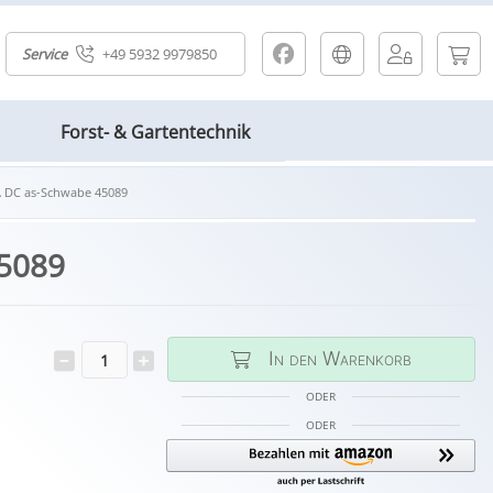
Service
+49 5932 9979850
Forst- & Gartentechnik
A DC as-Schwabe 45089
45089
In den Warenkorb
ODER
ODER