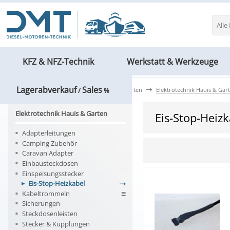
Alle
KFZ & NFZ-Technik
Werkstatt & Werkzeuge
Lagerabverkauf
Sales
Bau- & Elektrotechnik
Heim & Garten
Elektrotechnik Hauis & Gar
/
%
Elektrotechnik Hauis & Garten
Eis-Stop-Heizk
Adapterleitungen
Camping Zubehör
Caravan Adapter
Einbausteckdosen
Einspeisungsstecker
Eis-Stop-Heizkabel
Kabeltrommeln
Sicherungen
Steckdosenleisten
Stecker & Kupplungen