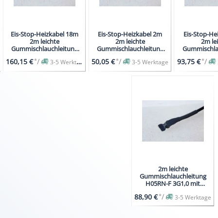
Eis-Stop-Heizkabel 18m
Eis-Stop-Heizkabel 2m
Eis-Stop-He
2m leichte
2m leichte
2m le
Gummischlauchleitung
Gummischlauchleitung
Gummischla
H05RN-F 3G1,0 mit
H05RN-F 3G1,0 mit
H05RN-F 3
*
/
*
/
*
/
160,15 €
50,05 €
93,75 €
3-5 Werktage
3-5 Werktage
Schutzkontaktstecker
Schutzkontaktstecker
Schutzkont
2m leichte
Gummischlauchleitung
H05RN-F 3G1,0 mit
Schutzkontaktstecker
*
/
88,90 €
3-5 Werktage