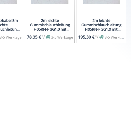
izkabel 8m
2m leichte
2m leichte
ichte
Gummischlauchleitung
Gummischlauchleitung
uchleitung
H05RN-F 3G1,0 mit
H05RN-F 3G1,0 mit
G1,0 mit
Schutzkontaktstecker
Schutzkontaktstecker
*
/
*
/
78,35 €
195,30 €
3-5 Werktage
3-5 Werktage
3-5 Werktage
aktstecker