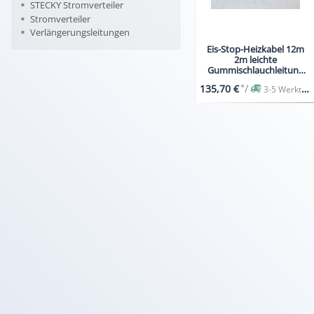
STECKY Stromverteiler
Stromverteiler
Verlängerungsleitungen
Eis-Stop-Heizkabel 12m
2m leichte
Gummischlauchleitung
H05RN-F 3G1,0 mit
*
/
135,70 €
3-5 Werktage
Schutzkontaktstecker