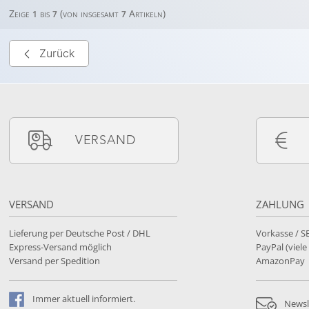
Zeige
bis
(von insgesamt
Artikeln)
1
7
7
Zurück
VERSAND
VERSAND
ZAHLUNG
Lieferung per Deutsche Post / DHL
Vorkasse / 
Express-Versand möglich
PayPal (viel
Versand per Spedition
AmazonPay
Immer
aktuell
informiert.
Newsl