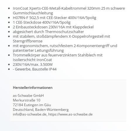
IronCoat Xperts-CEE-Metall-Kabeltrommel 320mm 25 m schwere
Gummischlauchleitung
H07RN-F 5G2,5 mit CEE-Stecker 400V/16A/5polig
1 CEE-Steckdose 400V/16A/5polig
2 Einbausteckdosen 230V/16A mit Klappdeckel
abgesichert durch Thermoschutzschalter
mit stabilem, stoßdämpfendem X-Doppelrohrgestell mit
Sterngriffbremse
mit ergonomischem, rutschfestem 2-Komponentengriff und
patentierter Leitungsführung
Trommelkörper aus feuerverzinktem Stahlblech mit
Isolierschicht IronCoat
230V/16A/max. 3.500W
- Gewerbe, Baustelle IP44
Herstellerinformationen
as-Schwabe GmbH
Merkurstraße 10
72184 Eutingen im Gäu
Deutschland, Baden-Württemberg
info@as-schwabe.de, https://www.as-schwabe.de