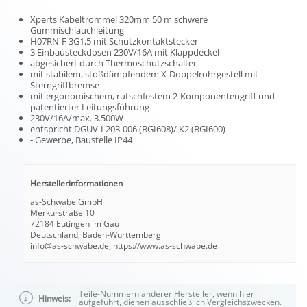
Xperts Kabeltrommel 320mm 50 m schwere
Gummischlauchleitung
H07RN-F 3G1,5 mit Schutzkontaktstecker
3 Einbausteckdosen 230V/16A mit Klappdeckel
abgesichert durch Thermoschutzschalter
mit stabilem, stoßdämpfendem X-Doppelrohrgestell mit
Sterngriffbremse
mit ergonomischem, rutschfestem 2-Komponentengriff und
patentierter Leitungsführung
230V/16A/max. 3.500W
entspricht DGUV-I 203-006 (BGI608)/ K2 (BGI600)
- Gewerbe, Baustelle IP44
Herstellerinformationen
as-Schwabe GmbH
Merkurstraße 10
72184 Eutingen im Gäu
Deutschland, Baden-Württemberg
info@as-schwabe.de, https://www.as-schwabe.de
Teile-Nummern anderer Hersteller, wenn hier
Hinweis:
aufgeführt, dienen ausschließlich Vergleichszwecken.