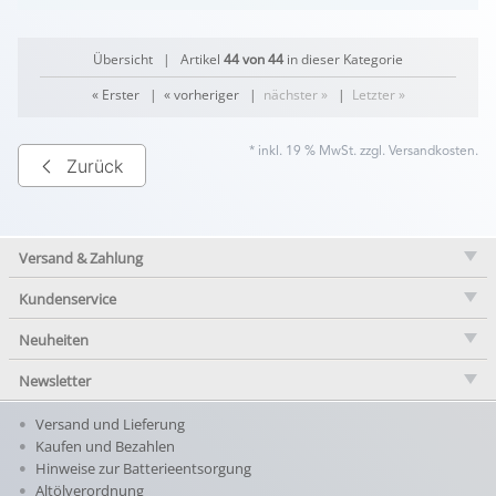
Übersicht
| Artikel
44 von 44
in dieser Kategorie
« Erster
|
« vorheriger
|
nächster »
|
Letzter »
* inkl. 19 % MwSt. zzgl.
Versandkosten
.
Zurück
Versand & Zahlung
Kundenservice
Neuheiten
Newsletter
Versand und Lieferung
Kaufen und Bezahlen
Hinweise zur Batterieentsorgung
Altölverordnung