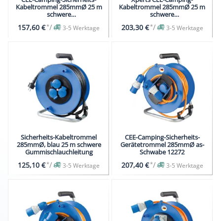
Kabeltrommel 285mmØ 25 m
Kabeltrommel 285mmØ 25 m
schwere
schwere
Gummischlauchleitung
Gummischlauchleitung
*
/
*
/
157,60 €
203,30 €
3-5 Werktage
3-5 Werktage
Sicherheits-Kabeltrommel
CEE-Camping-Sicherheits-
285mmØ, blau 25 m schwere
Gerätetrommel 285mmØ as-
Gummischlauchleitung
Schwabe 12272
*
/
*
/
125,10 €
207,40 €
3-5 Werktage
3-5 Werktage