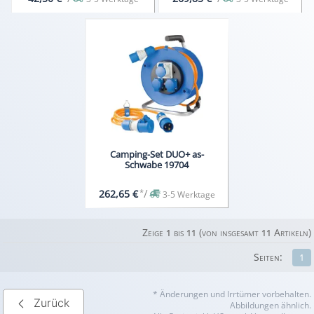
Camping-Set DUO+ as-
Schwabe 19704
*
/
262,65 €
3-5 Werktage
Zeige
bis
(von insgesamt
Artikeln)
1
11
11
Seiten:
1
* Änderungen und Irrtümer vorbehalten.
Zurück
Abbildungen ähnlich.