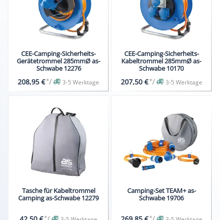
CEE-Camping-Sicherheits-
CEE-Camping-Sicherheits-
Gerätetrommel 285mmØ as-
Kabeltrommel 285mmØ as-
Schwabe 12276
Schwabe 10170
*
/
*
/
208,95 €
207,50 €
3-5 Werktage
3-5 Werktage
Tasche für Kabeltrommel
Camping-Set TEAM+ as-
Camping as-Schwabe 12279
Schwabe 19706
*
/
*
/
42,50 €
269,85 €
3-5 Werktage
3-5 Werktage