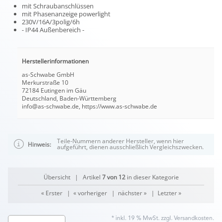
mit Schraubanschlüssen
mit Phasenanzeige powerlight
230V/16A/3polig/6h
- IP44 Außenbereich -
Herstellerinformationen
as-Schwabe GmbH
Merkurstraße 10
72184 Eutingen im Gäu
Deutschland, Baden-Württemberg
info@as-schwabe.de, https://www.as-schwabe.de
Teile-Nummern anderer Hersteller, wenn hier
Hinweis:
aufgeführt, dienen ausschließlich Vergleichszwecken.
Übersicht
| Artikel
7 von 12
in dieser Kategorie
« Erster
|
« vorheriger
|
nächster »
|
Letzter »
* inkl. 19 % MwSt. zzgl.
Versandkosten
.