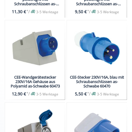
Schraubanschlüssen as-
Schraubanschlüssen as-
Schwabe 61487
Schwabe 61486
*
/
*
/
11,30 €
9,50 €
3-5 Werktage
3-5 Werktage
CEE-Wandgerätestecker
CEE-Stecker 230V/16A, blau mit
230V/16A Gehäuse aus
Schraubanschlüssen as-
Polyamid as-Schwabe 60473
Schwabe 60470
*
/
*
/
12,90 €
5,50 €
3-5 Werktage
3-5 Werktage