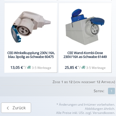
CEE-Winkelkupplung 230V,16A,
CEE Wand-Kombi-Dose
blau 3polig as-Schwabe 60475
230V/16A as-Schwabe 61449
*
/
*
/
13,05 €
25,85 €
3-5 Werktage
3-5 Werktage
Zeige
bis
(von insgesamt
Artikeln)
1
12
12
Seiten:
1
* Änderungen und Irrtümer vorbehalten.
Zurück
Abbildungen ähnlich.
Alle Preise inkl. USt. zzgl. Versandkosten.