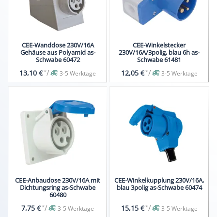
CEE-Wanddose 230V/16A
CEE-Winkelstecker
Gehäuse aus Polyamid as-
230V/16A/3polig, blau 6h as-
Schwabe 60472
Schwabe 61481
*
/
*
/
13,10 €
12,05 €
3-5 Werktage
3-5 Werktage
CEE-Anbaudose 230V/16A mit
CEE-Winkelkupplung 230V/16A,
Dichtungsring as-Schwabe
blau 3polig as-Schwabe 60474
60480
*
/
*
/
7,75 €
15,15 €
3-5 Werktage
3-5 Werktage