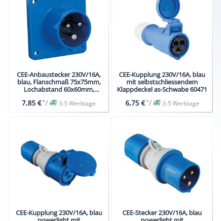
CEE-Anbaustecker 230V/16A,
CEE-Kupplung 230V/16A, blau
blau, Flanschmaß 75x75mm,
mit selbstschliessendem
Lochabstand 60x60mm,
Klappdeckel as-Schwabe 60471
Einbautiefe 33mm
*
/
*
/
7,85 €
6,75 €
3-5 Werktage
3-5 Werktage
CEE-Kupplung 230V/16A, blau
CEE-Stecker 230V/16A, blau
powerlight mit
powerlight mit