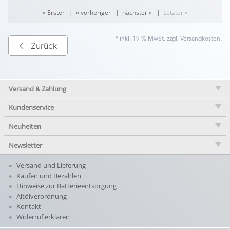
« Erster
|
« vorheriger
|
nächster »
|
Letzter »
* inkl. 19 % MwSt. zzgl.
Versandkosten
.
Zurück
Versand & Zahlung
Kundenservice
Neuheiten
Newsletter
Versand und Lieferung
Kaufen und Bezahlen
Hinweise zur Batterieentsorgung
Altölverordnung
Kontakt
Widerruf erklären