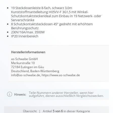
19 Steckdosenleiste 8-fach, schwarz 3,0m
Kunststoffmantelleitung H05VV-F 3G1,5 mit Winkel-
Schutzkontaktsteckerideal zum Einbau in 19 Netzwerk- oder
Serverschränke
8 Schutzkontaktsteckdosen 45° gedreht mit erhöhtem
Berührungsschutz
230V/16A/max. 3500W
IP20 Innenbereich
Herstellerinformationen
as-Schwabe GmbH
Merkurstraße 10
72184 Eutingen im Gäu
Deutschland, Baden-Württemberg
info@as-schwabe.de, https://www.as-schwabe.de
Teile-Nummern anderer Hersteller, wenn hier
Hinweis:
aufgeführt, dienen ausschließlich Vergleichszwecken.
Übersicht
| Artikel
5 von 6
in dieser Kategorie