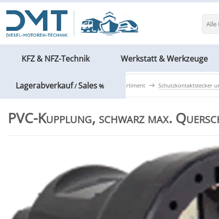
Alle
KFZ & NFZ-Technik
Werkstatt & Werkzeuge
Lagerabverkauf
Sales
Bau- & Elektrotechnik
Montagesortiment
Schutzkontaktstecker u
/
%
PVC-Kupplung, schwarz max. Quersc