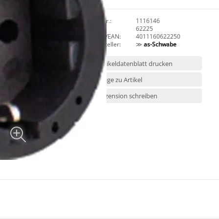
Art.Nr.:
1116146
HAN:
62225
GTIN/EAN:
4011160622250
Hersteller:
≫
as-Schwabe
Artikeldatenblatt drucken
Frage zu Artikel
Rezension schreiben