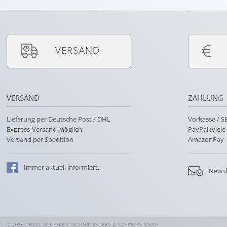
VERSAND
VERSAND
ZAHLUNG
Lieferung per Deutsche Post / DHL
Vorkasse / 
Express-Versand möglich
PayPal (viel
Versand per Spedition
AmazonPay
Immer
aktuell
informiert.
Newsl
© 2026 DIESEL-MOTOREN-TECHNIK ESDERS & SCHEPERS GMBH