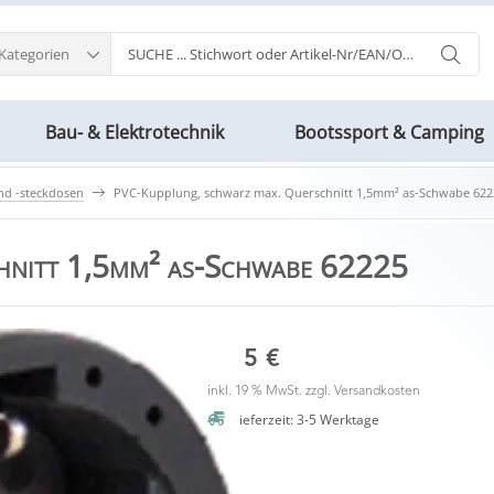
 Kategorien
Bau- & Elektrotechnik
Bootssport & Camping
nd -steckdosen
PVC-Kupplung, schwarz max. Querschnitt 1,5mm² as-Schwabe 622
hnitt 1,5mm² as-Schwabe 62225
6,15 €
inkl. 19 % MwSt. zzgl.
Versandkosten
Lieferzeit: 3-5 Werktage