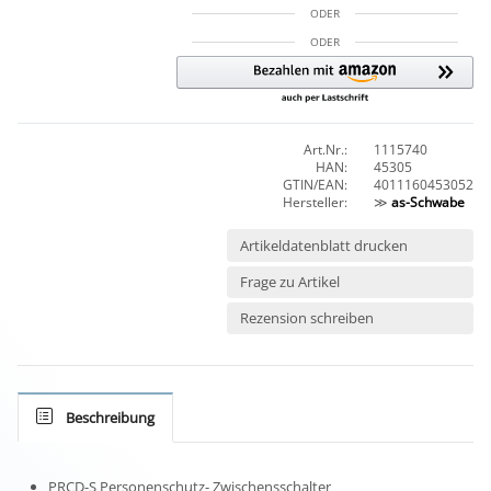
ODER
ODER
Art.Nr.:
1115740
HAN:
45305
GTIN/EAN:
4011160453052
Hersteller:
≫
as-Schwabe
Artikeldatenblatt drucken
Frage zu Artikel
Rezension schreiben
Beschreibung
PRCD-S Personenschutz- Zwischensschalter