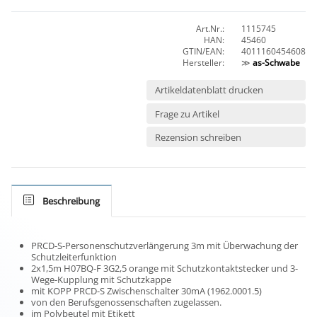
Art.Nr.:
1115745
HAN:
45460
GTIN/EAN:
4011160454608
Hersteller:
≫
as-Schwabe
Artikeldatenblatt drucken
Frage zu Artikel
Rezension schreiben
Beschreibung
PRCD-S-Personenschutzverlängerung 3m mit Überwachung der
Schutzleiterfunktion
2x1,5m H07BQ-F 3G2,5 orange mit Schutzkontaktstecker und 3-
Wege-Kupplung mit Schutzkappe
mit KOPP PRCD-S Zwischenschalter 30mA (1962.0001.5)
von den Berufsgenossenschaften zugelassen.
im Polybeutel mit Etikett