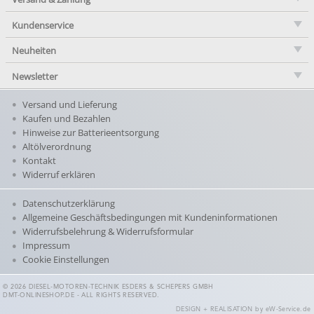
Kundenservice
Neuheiten
Newsletter
Versand und Lieferung
Kaufen und Bezahlen
Hinweise zur Batterieentsorgung
Altölverordnung
Kontakt
Widerruf erklären
Datenschutzerklärung
Allgemeine Geschäftsbedingungen mit Kundeninformationen
Widerrufsbelehrung & Widerrufsformular
Impressum
Cookie Einstellungen
© 2026 DIESEL-MOTOREN-TECHNIK ESDERS & SCHEPERS GMBH
DMT-ONLINESHOP.DE - ALL RIGHTS RESERVED.
DESIGN + REALISATION
by eW-Service.de