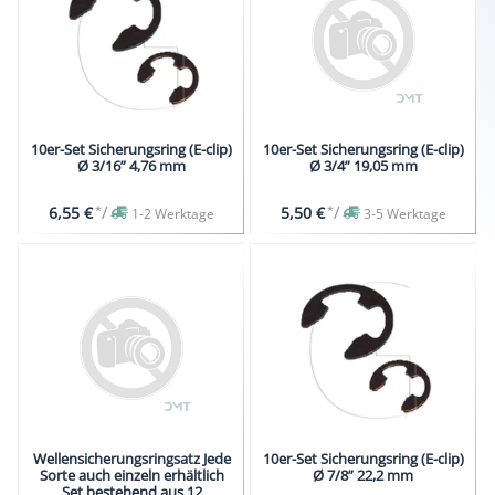
10er-Set Sicherungsring (E-clip)
10er-Set Sicherungsring (E-clip)
Ø 3/16” 4,76 mm
Ø 3/4” 19,05 mm
*
/
*
/
6,55 €
5,50 €
1-2 Werktage
3-5 Werktage
Wellensicherungsringsatz Jede
10er-Set Sicherungsring (E-clip)
Sorte auch einzeln erhältlich
Ø 7/8” 22,2 mm
Set bestehend aus 12