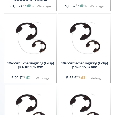
*
/
*
/
61,35 €
9,05 €
3-5 Werktage
3-5 Werktage
10er-Set Sicherungsring (E-clip)
10er-Set Sicherungsring (E-clip)
Ø 1/16” 1,59 mm
Ø 5/8” 15,87 mm
*
/
*
/
6,20 €
5,65 €
3-5 Werktage
auf Anfrage