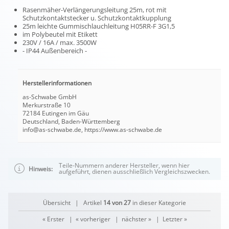
Rasenmäher-Verlängerungsleitung 25m, rot mit
Schutzkontaktstecker u. Schutzkontaktkupplung
25m leichte Gummischlauchleitung H05RR-F 3G1,5
im Polybeutel mit Etikett
230V / 16A / max. 3500W
- IP44 Außenbereich -
Herstellerinformationen
as-Schwabe GmbH
Merkurstraße 10
72184 Eutingen im Gäu
Deutschland, Baden-Württemberg
info@as-schwabe.de, https://www.as-schwabe.de
Teile-Nummern anderer Hersteller, wenn hier
Hinweis:
aufgeführt, dienen ausschließlich Vergleichszwecken.
Übersicht
| Artikel
14 von 27
in dieser Kategorie
« Erster
|
« vorheriger
|
nächster »
|
Letzter »