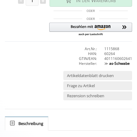
In den Warenkorb
ODER
ODER
Art.Nr.:
1115868
HAN:
60264
GTIN/EAN:
4011160602641
Hersteller:
≫
as-Schwabe
Artikeldatenblatt drucken
Frage zu Artikel
Rezension schreiben
Beschreibung