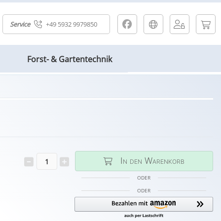
Service
+49 5932 9979850
Forst- & Gartentechnik
In den Warenkorb
ODER
ODER