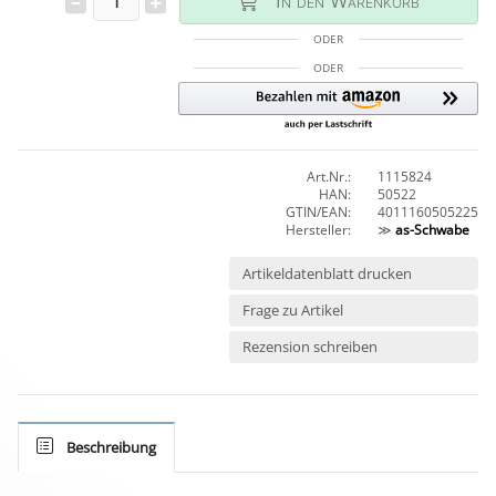
In den Warenkorb
ODER
ODER
Art.Nr.:
1115824
HAN:
50522
GTIN/EAN:
4011160505225
Hersteller:
≫
as-Schwabe
Artikeldatenblatt drucken
Frage zu Artikel
Rezension schreiben
Beschreibung