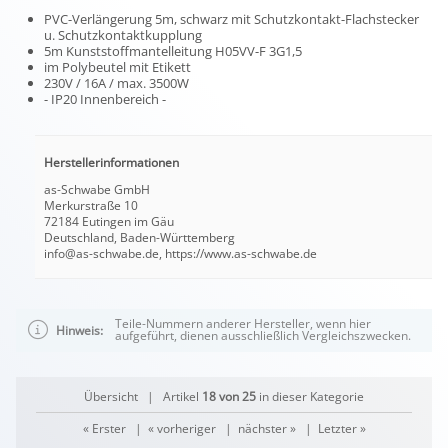
PVC-Verlängerung 5m, schwarz mit Schutzkontakt-Flachstecker
u. Schutzkontaktkupplung
5m Kunststoffmantelleitung H05VV-F 3G1,5
im Polybeutel mit Etikett
230V / 16A / max. 3500W
- IP20 Innenbereich -
Herstellerinformationen
as-Schwabe GmbH
Merkurstraße 10
72184 Eutingen im Gäu
Deutschland, Baden-Württemberg
info@as-schwabe.de, https://www.as-schwabe.de
Teile-Nummern anderer Hersteller, wenn hier
Hinweis:
aufgeführt, dienen ausschließlich Vergleichszwecken.
Übersicht
| Artikel
18 von 25
in dieser Kategorie
« Erster
|
« vorheriger
|
nächster »
|
Letzter »