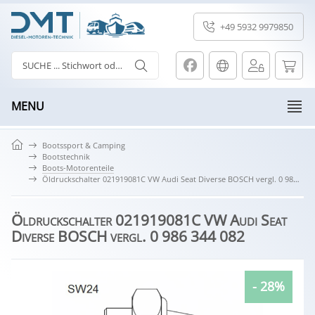
+49 5932 9979850
MENU
Bootssport & Camping
Bootstechnik
Boots-Motorenteile
Öldruckschalter 021919081C VW Audi Seat Diverse BOSCH vergl. 0 986 344 082
Öldruckschalter 021919081C VW Audi Seat
Diverse BOSCH vergl. 0 986 344 082
- 28%