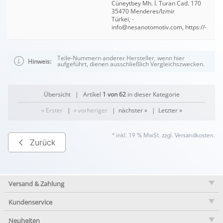
Cüneytbey Mh. İ. Turan Cad. 170
35470 Menderes/Izmir
Türkei, -
info@nesanotomotiv.com, https://-
Teile-Nummern anderer Hersteller, wenn hier
Hinweis:
aufgeführt, dienen ausschließlich Vergleichszwecken.
Übersicht
| Artikel
1 von 62
in dieser Kategorie
« Erster
|
« vorheriger
|
nächster »
|
Letzter »
* inkl. 19 % MwSt. zzgl.
Versandkosten
.
Zurück
Versand & Zahlung
Kundenservice
Neuheiten