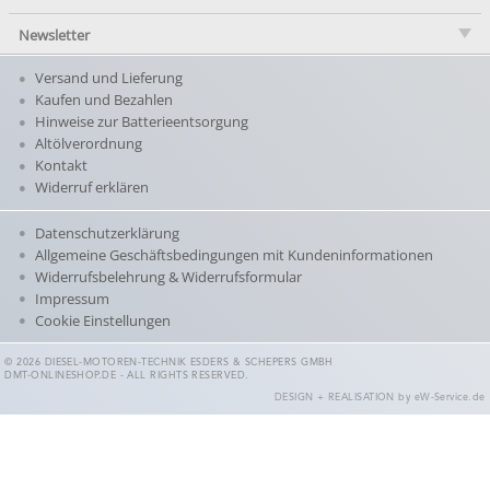
Newsletter
Versand und Lieferung
Kaufen und Bezahlen
Hinweise zur Batterieentsorgung
Altölverordnung
Kontakt
Widerruf erklären
Datenschutzerklärung
Allgemeine Geschäftsbedingungen mit Kundeninformationen
Widerrufsbelehrung & Widerrufsformular
Impressum
Cookie Einstellungen
© 2026 DIESEL-MOTOREN-TECHNIK ESDERS & SCHEPERS GMBH
DMT-ONLINESHOP.DE - ALL RIGHTS RESERVED.
DESIGN + REALISATION
by eW-Service.de