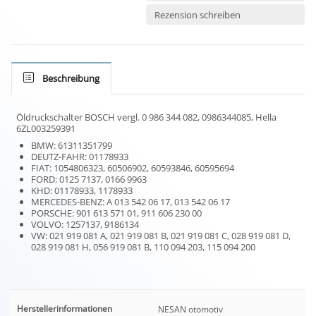
Rezension schreiben
Beschreibung
Öldruckschalter BOSCH vergl. 0 986 344 082, 0986344085, Hella
6ZL003259391
BMW: 61311351799
DEUTZ-FAHR: 01178933
FIAT: 1054806323, 60506902, 60593846, 60595694
FORD: 0125 7137, 0166 9963
KHD: 01178933, 1178933
MERCEDES-BENZ: A 013 542 06 17, 013 542 06 17
PORSCHE: 901 613 571 01, 911 606 230 00
VOLVO: 1257137, 9186134
VW: 021 919 081 A, 021 919 081 B, 021 919 081 C, 028 919 081 D,
028 919 081 H, 056 919 081 B, 110 094 203, 115 094 200
Herstellerinformationen
NESAN otomotiv