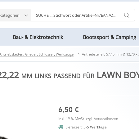
 Kategorien
Bau- & Elektrotechnik
Bootssport & Camping
Antriebsketten, Glieder, Schlösser, Werkzeuge
Antriebsteile L 57,15 mm Ø 12,70 
 22,22 mm links passend für LAWN BO
6,50 €
inkl. 19 % MwSt. zzgl.
Versandkosten
Lieferzeit: 3-5 Werktage