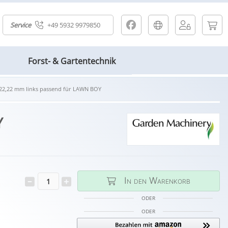
Service
+49 5932 9979850
Forst- & Gartentechnik
x 22,22 mm links passend für LAWN BOY
Y
In den Warenkorb
ODER
ODER