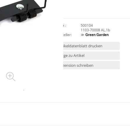
Art.Nr.:
500104
HAN:
1103-70008 AL.1b
Hersteller:
≫
Green Garden
Artikeldatenblatt drucken
Frage zu Artikel
Rezension schreiben