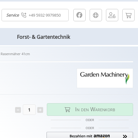
Service
+49 5932 9979850
Forst- & Gartentechnik
lf Rasenmäher 41cm
In den Warenkorb
ODER
ODER