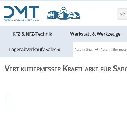
Alle
KFZ & NFZ-Technik
Werkstatt & Werkzeuge
Lagerabverkauf
Sales
Forst- & Gartentechnik
Ersatzteile-Rasenmäher
Rasenmähermess
/
%
Vertikutiermesser Kraftharke für S