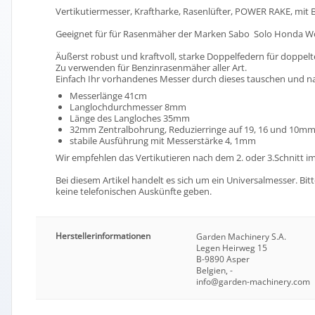
Vertikutiermesser, Kraftharke, Rasenlüfter, POWER RAKE, mit
Geeignet für für Rasenmäher der Marken Sabo Solo Honda Wo
Äußerst robust und kraftvoll, starke Doppelfedern für doppel
Zu verwenden für Benzinrasenmäher aller Art.
Einfach Ihr vorhandenes Messer durch dieses tauschen und n
Messerlänge 41cm
Langlochdurchmesser 8mm
Länge des Langloches 35mm
32mm Zentralbohrung, Reduzierringe auf 19, 16 und 10mm 
stabile Ausführung mit Messerstärke 4, 1mm
Wir empfehlen das Vertikutieren nach dem 2. oder 3.Schnitt 
Bei diesem Artikel handelt es sich um ein Universalmesser. Bi
keine telefonischen Auskünfte geben.
Herstellerinformationen
Garden Machinery S.A.
Legen Heirweg 15
B-9890 Asper
Belgien, -
info@garden-machinery.com