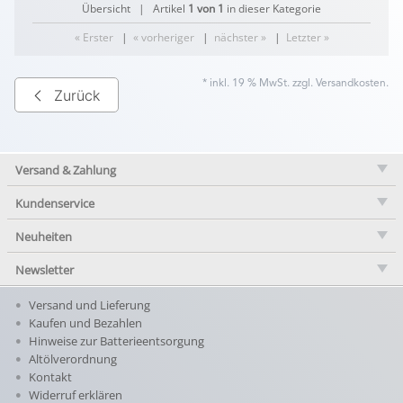
Übersicht
| Artikel
1 von 1
in dieser Kategorie
« Erster
|
« vorheriger
|
nächster »
|
Letzter »
* inkl. 19 % MwSt. zzgl.
Versandkosten
.
Zurück
Versand & Zahlung
Kundenservice
Neuheiten
Newsletter
Versand und Lieferung
Kaufen und Bezahlen
Hinweise zur Batterieentsorgung
Altölverordnung
Kontakt
Widerruf erklären