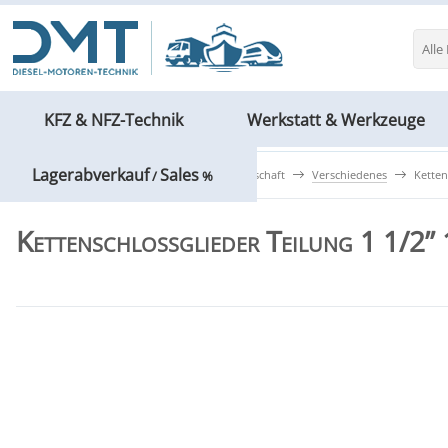
Alle
KFZ & NFZ-Technik
Werkstatt & Werkzeuge
Lagerabverkauf
Sales
Forst- & Gartentechnik
Forstwirtschaft
Verschiedenes
Ketten
/
%
Kettenschlossglieder Teilung 1 1/2