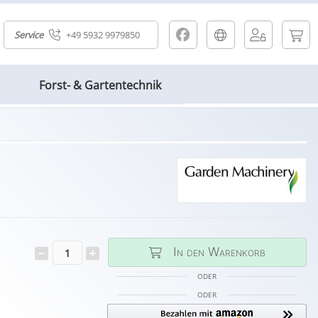
Service
+49 5932 9979850
Forst- & Gartentechnik
In den Warenkorb
ODER
ODER