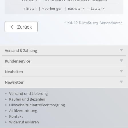
« Erster
|
« vorheriger
|
nächster »
|
Letzter »
* inkl. 19 % MwSt. zzgl.
Versandkosten
.
Zurück
Versand & Zahlung
Kundenservice
Neuheiten
Newsletter
Versand und Lieferung
Kaufen und Bezahlen
Hinweise zur Batterieentsorgung
Altölverordnung
Kontakt
Widerruf erklären