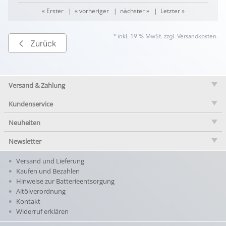
« Erster
|
« vorheriger
|
nächster »
|
Letzter »
* inkl. 19 % MwSt. zzgl.
Versandkosten
.
Zurück
Versand & Zahlung
Kundenservice
Neuheiten
Newsletter
Versand und Lieferung
Kaufen und Bezahlen
Hinweise zur Batterieentsorgung
Altölverordnung
Kontakt
Widerruf erklären