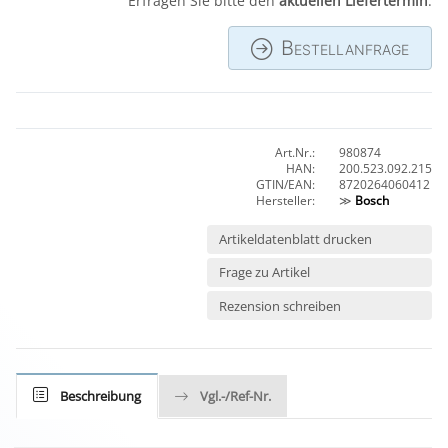
Erfragen Sie bitte den
aktuellen Liefertermin
.
Bestellanfrage
Art.Nr.:
980874
HAN:
200.523.092.215
GTIN/EAN:
8720264060412
Hersteller:
≫
Bosch
Artikeldatenblatt drucken
Frage zu Artikel
Rezension schreiben
Beschreibung
Vgl.-/Ref-Nr.