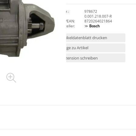
Art.Nr.:
978672
HAN:
0.001.218.007-R
GTIN/EAN:
8720264021864
Hersteller:
≫
Bosch
Artikeldatenblatt drucken
Frage zu Artikel
Rezension schreiben