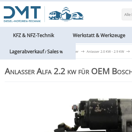
Alle
KFZ & NFZ-Technik
Werkstatt & Werkzeuge
Lagerabverkauf
Sales
KFZ & NFZ-Technik
Anlasser Starter
Anlasser 2.0 KW - 2.9 KW
/
%
Anlasser Alfa 2.2 kw für OEM Bos