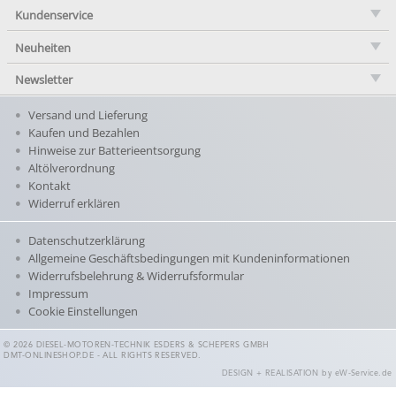
Kundenservice
Neuheiten
Newsletter
Versand und Lieferung
Kaufen und Bezahlen
Hinweise zur Batterieentsorgung
Altölverordnung
Kontakt
Widerruf erklären
Datenschutzerklärung
Allgemeine Geschäftsbedingungen mit Kundeninformationen
Widerrufsbelehrung & Widerrufsformular
Impressum
Cookie Einstellungen
© 2026 DIESEL-MOTOREN-TECHNIK ESDERS & SCHEPERS GMBH
DMT-ONLINESHOP.DE - ALL RIGHTS RESERVED.
DESIGN + REALISATION
by eW-Service.de