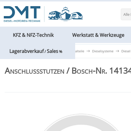
Alle
KFZ & NFZ-Technik
Werkstatt & Werkzeuge
Lagerabverkauf
Sales
KFZ & NFZ-Technik
BOSCH Originalteile
Dieselsysteme
Diesel
/
%
Anschlussstutzen / Bosch-Nr. 141