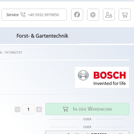
Service
+49 5932 9979850
Forst- & Gartentechnik
Nr. 1413462101
In den Warenkorb
ODER
ODER