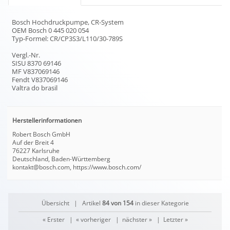
Bosch Hochdruckpumpe, CR-System
OEM Bosch 0 445 020 054
Typ-Formel: CR/CP3S3/L110/30-789S
Vergl.-Nr.
SISU 8370 69146
MF V837069146
Fendt V837069146
Valtra do brasil
Herstellerinformationen
Robert Bosch GmbH
Auf der Breit 4
76227 Karlsruhe
Deutschland, Baden-Württemberg
kontakt@bosch.com, https://www.bosch.com/
Übersicht
| Artikel
84 von 154
in dieser Kategorie
« Erster
|
« vorheriger
|
nächster »
|
Letzter »