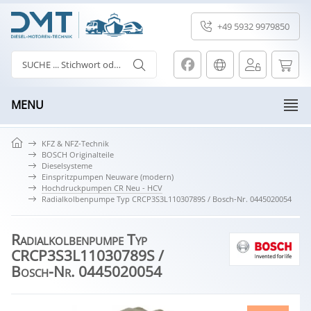
+49 5932 9979850
MENU
KFZ & NFZ-Technik
BOSCH Originalteile
Dieselsysteme
Einspritzpumpen Neuware (modern)
Hochdruckpumpen CR Neu - HCV
Radialkolbenpumpe Typ CRCP3S3L11030789S / Bosch-Nr. 0445020054
Radialkolbenpumpe Typ
CRCP3S3L11030789S /
Bosch-Nr. 0445020054