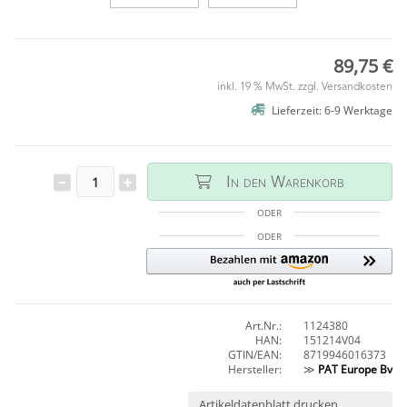
89,75 €
inkl. 19 % MwSt. zzgl.
Versandkosten
Lieferzeit: 6-9 Werktage
In den Warenkorb
ODER
ODER
Art.Nr.:
1124380
HAN:
151214V04
GTIN/EAN:
8719946016373
Hersteller:
≫
PAT Europe Bv
Artikeldatenblatt drucken