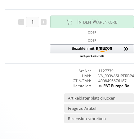
In den Warenkorb
ODER
ODER
Art.Nr.:
1127779
HAN:
VA_R03VASUPERBP4
GTIN/EAN:
4008496676187
Hersteller:
≫
PAT Europe Bv
Artikeldatenblatt drucken
Frage zu Artikel
Rezension schreiben