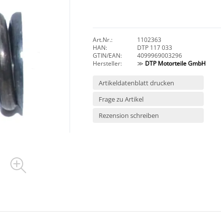
Art.Nr.:
1102363
HAN:
DTP 117 033
GTIN/EAN:
4099969003296
Hersteller:
≫
DTP Motorteile GmbH
Artikeldatenblatt drucken
Frage zu Artikel
Rezension schreiben