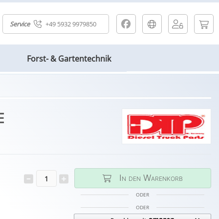
Service
+49 5932 9979850
Forst- & Gartentechnik
E
In den Warenkorb
ODER
ODER