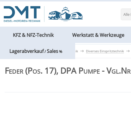
Alle
KFZ & NFZ-Technik
Werkstatt & Werkzeuge
Lagerabverkauf
Sales
KFZ & NFZ-Technik
Einspritztechnik
Diverses Einspritztechnik
/
%
Feder (Pos. 17), DPA Pumpe - Vgl.N