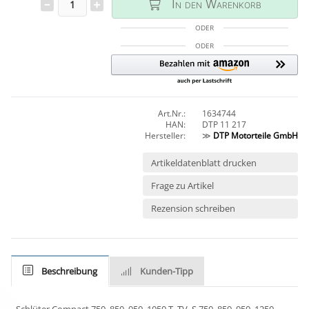
In den Warenkorb
ODER
ODER
Art.Nr.:
1634744
HAN:
DTP 11 217
Hersteller:
≫
DTP Motorteile GmbH
Artikeldatenblatt drucken
Frage zu Artikel
Rezension schreiben
Beschreibung
Kunden-Tipp
Schlüter Compact 750, 850, 950, 1050 T, TV, S 750, 859, 950, 1250,