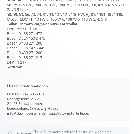
Super 1250 VL, 1500 TV, TVL, 1800 VL, 2000 TVL, 3.6, 4.8, 6.4, 6.6, 7.0,
7.1, 9.5 Ltr. /
50, 59, 63, 66, 70, 74, 81, 99, 107, 121, 136 KW, Bj. 03/1969 - 06/1990,
Motor: SDM (T) 104 W 6, 106 W 6, 108 W 6, 110 W 3, 4, 6, 8
Teilenummern vergleichbarer Hersteller
Hersteller Ref.-Nr.
Bosch 0 433 271 475
Bosch DLLA 150 S 475
Bosch 0 433 271 200
Bosch DLLA 147 S 449
Bosch 0 433 271 200
Bosch 0 433 271 217
DTP 11 217
Schlüter
Herstellerinformationen
DTP Motorteile GmbH
Roentgenstraße 22
21493 Schwarzenbeck
Deutschland, Schleswig-Holstein
info@dtp-motorteile.de, https://dtp-motorteile.de/
Teile-Nummern anderer Hersteller, wenn hier
Hinweis: