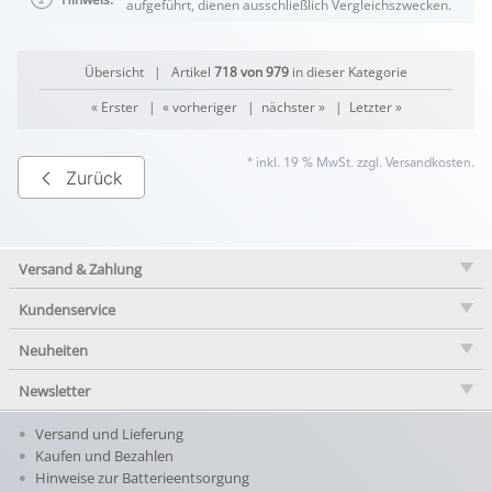
aufgeführt, dienen ausschließlich Vergleichszwecken.
Übersicht
| Artikel
718 von 979
in dieser Kategorie
« Erster
|
« vorheriger
|
nächster »
|
Letzter »
* inkl. 19 % MwSt. zzgl.
Versandkosten
.
Zurück
Versand & Zahlung
Kundenservice
Neuheiten
Newsletter
Versand und Lieferung
Kaufen und Bezahlen
Hinweise zur Batterieentsorgung