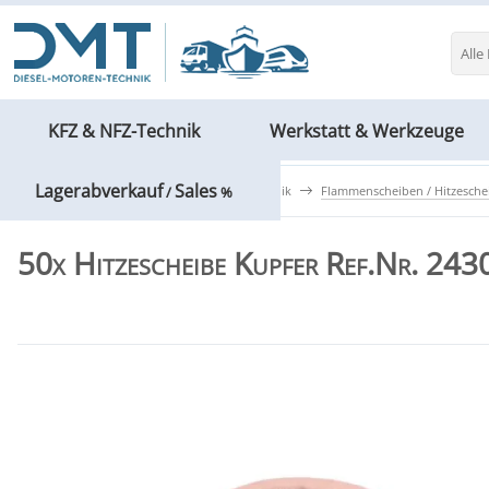
Alle
KFZ & NFZ-Technik
Werkstatt & Werkzeuge
Lagerabverkauf
Sales
KFZ & NFZ-Technik
Einspritztechnik
Flammenscheiben / Hitzesche
/
%
50x Hitzescheibe Kupfer Ref.Nr. 2