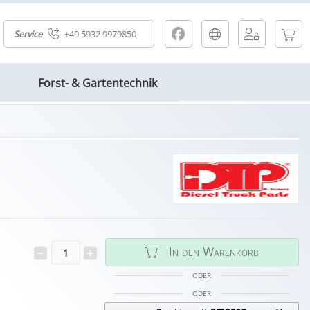
Service
+49 5932 9979850
Forst- & Gartentechnik
In den Warenkorb
ODER
ODER