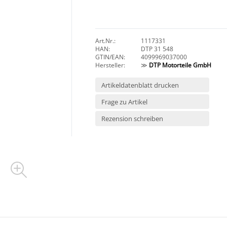
Art.Nr.:
1117331
HAN:
DTP 31 548
GTIN/EAN:
4099969037000
Hersteller:
≫
DTP Motorteile GmbH
Artikeldatenblatt drucken
Frage zu Artikel
Rezension schreiben