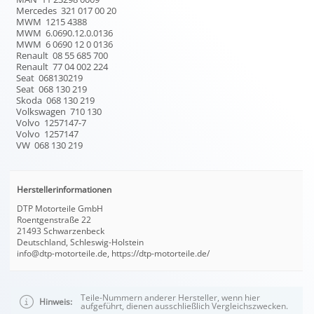
Mercedes 321 017 00 20
MWM 1215 4388
MWM 6.0690.12.0.0136
MWM 6 0690 12 0 0136
Renault 08 55 685 700
Renault 77 04 002 224
Seat 068130219
Seat 068 130 219
Skoda 068 130 219
Volkswagen 710 130
Volvo 1257147-7
Volvo 1257147
VW 068 130 219
Herstellerinformationen
DTP Motorteile GmbH
Roentgenstraße 22
21493 Schwarzenbeck
Deutschland, Schleswig-Holstein
info@dtp-motorteile.de, https://dtp-motorteile.de/
Teile-Nummern anderer Hersteller, wenn hier
Hinweis:
aufgeführt, dienen ausschließlich Vergleichszwecken.