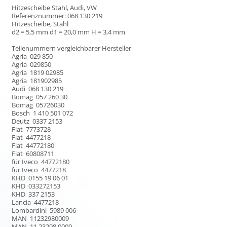
Hitzescheibe Stahl, Audi, VW
Referenznummer: 068 130 219
Hitzescheibe, Stahl
d2 = 5,5 mm d1 = 20,0 mm H = 3,4 mm
Teilenummern vergleichbarer Hersteller
Agria 029 850
Agria 029850
Agria 1819 02985
Agria 181902985
Audi 068 130 219
Bomag 057 260 30
Bomag 05726030
Bosch 1 410 501 072
Deutz 0337 2153
Fiat 7773728
Fiat 4477218
Fiat 44772180
Fiat 60808711
für Iveco 44772180
für Iveco 4477218
KHD 0155 19 06 01
KHD 033272153
KHD 337 2153
Lancia 4477218
Lombardini 5989 006
MAN 11232980009
MAN 11 23298 0009