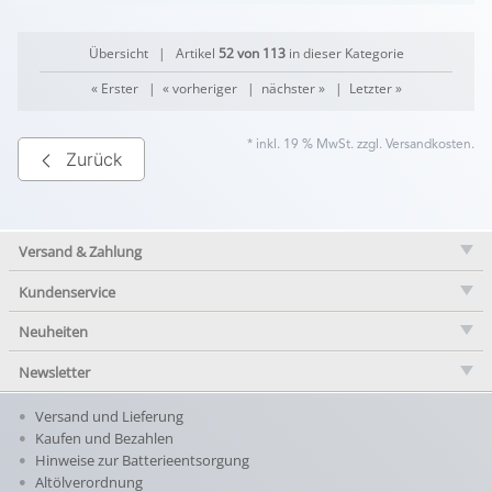
Übersicht
| Artikel
52 von 113
in dieser Kategorie
« Erster
|
« vorheriger
|
nächster »
|
Letzter »
* inkl. 19 % MwSt. zzgl.
Versandkosten
.
Zurück
Versand & Zahlung
Kundenservice
Neuheiten
Newsletter
Versand und Lieferung
Kaufen und Bezahlen
Hinweise zur Batterieentsorgung
Altölverordnung