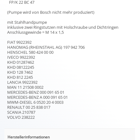
FP/K 22 BC 47
(Pumpe wird von Bosch nicht mehr produziert)
mit Stahlhandpumpe
inklusive zwei Ringstutzen mit Holschraube und Dichtringen
Anschlussgewinde = M 14 x 1,5
FIAT 9922392
HANOMAG (RHEINSTAHL AG) 197 942 706
HENSCHEL 580 424 00 00
IVECO 9922392
KHD 01287462
KHD 08122245
KHD 128 7462
KHD 812 2245
LANCIA 9922392
MAN 11 21508 0002
MERCEDES-BENZ 000 091 65 01
MERCEDES-BENZ A 000 091 65 01
MWM-DIESEL 6 0520 20 4 0003
RENAULT 00 25 838 017
SCANIA 210787
VOLVO 238222
Herstellerinformationen