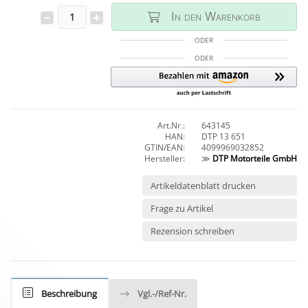
In den Warenkorb
ODER
ODER
Art.Nr.:
643145
HAN:
DTP 13 651
GTIN/EAN:
4099969032852
Hersteller:
≫
DTP Motorteile GmbH
Artikeldatenblatt drucken
Frage zu Artikel
Rezension schreiben
Beschreibung
Vgl.-/Ref-Nr.