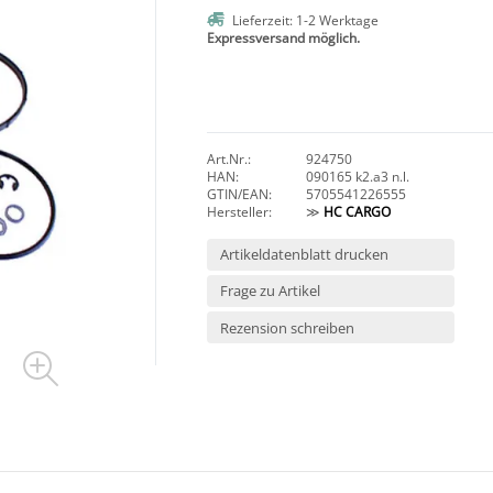
Lieferzeit: 1-2 Werktage
Expressversand möglich.
Art.Nr.:
924750
HAN:
090165 k2.a3 n.l.
GTIN/EAN:
5705541226555
Hersteller:
≫
HC CARGO
Artikeldatenblatt drucken
Frage zu Artikel
Rezension schreiben