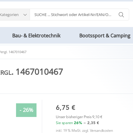
 Kategorien
Bau- & Elektrotechnik
Bootssport & Camping
Vergl. 1467010467
Vergl. 1467010467
6,75 €
- 26%
Unser bisheriger Preis
9,10 €
Sie sparen
26%
=
2,35 €
inkl. 19 % MwSt. zzgl.
Versandkosten