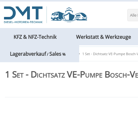
Alle
KFZ & NFZ-Technik
Werkstatt & Werkzeuge
Lagerabverkauf
Sales
KFZ & NFZ-Technik
HC CARGO
1 Set - Dichtsatz VE-Pumpe Bosch-
/
%
1 Set - Dichtsatz VE-Pumpe Bosch-