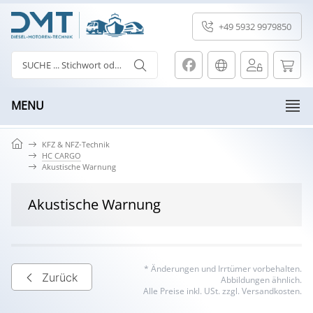
+49 5932 9979850
MENU
KFZ & NFZ-Technik
HC CARGO
Akustische Warnung
Akustische Warnung
* Änderungen und Irrtümer vorbehalten.
Zurück
Abbildungen ähnlich.
Alle Preise inkl. USt. zzgl. Versandkosten.