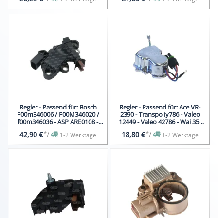
Regler - Passend für: Bosch
Regler - Passend für: Ace VR-
F00m346006 / F00M346020 /
2390 - Transpo iy786 - Valeo
f00m346036 - ASP ARE0108 -
12449 - Valeo 42786 - Wai 35-
ASP ARE0108P
8601
*
/
*
/
42,90 €
18,80 €
1-2 Werktage
1-2 Werktage