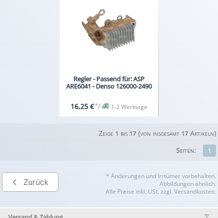
Regler - Passend für: ASP
ARE6041 - Denso 126000-2490
*
/
16,25 €
1-2 Werktage
Zeige
bis
(von insgesamt
Artikeln)
1
17
17
Seiten:
1
* Änderungen und Irrtümer vorbehalten.
Zurück
Abbildungen ähnlich.
Alle Preise inkl. USt. zzgl. Versandkosten.
Versand & Zahlung