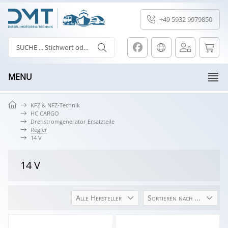
+49 5932 9979850
MENU
KFZ & NFZ-Technik
HC CARGO
Drehstromgenerator Ersatzteile
Regler
14 V
14 V
Alle Hersteller
Sortieren nach ...