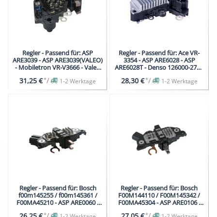
Regler - Passend für: ASP
Regler - Passend für: Ace VR-
ARE3039 - ASP ARE3039(VALEO)
3354 - ASP ARE6028 - ASP
- Mobiletron VR-V3666 - Valeo
ARE6028T - Denso 126000-2730
2549916B - Valeo 593666
- Iseki 6281-271-001-0
*
/
*
/
31,25 €
28,30 €
1-2 Werktage
1-2 Werktage
Regler - Passend für: Bosch
Regler - Passend für: Bosch
f00m145255 / f00m145361 /
F00M144110 / F00M145342 /
F00MA45210 - ASP ARE0060 -
F00MA45304 - ASP ARE0106 -
ASP ARE0060(BOSCH)
ASP ARE0106(BOSCH)
*
/
*
/
26,25 €
27,05 €
1-2 Werktage
1-2 Werktage