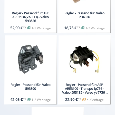
Regler - Passend für: ASP
Regler - Passend für: Valeo
ARE3134(VALEO) - Valeo
234326
593536
*
/
*
/
52,90 €
18,75 €
1-2 Werktage
1-2 Werktage
Regler - Passend für: Valeo
Regler - Passend für: ASP
593890
ARE3109 - Transpo ip736 -
Valeo 593135 - Valeo yv7736 -
Wood Auto VRG4699
*
/
*
/
42,05 €
22,90 €
1-2 Werktage
auf Anfrage