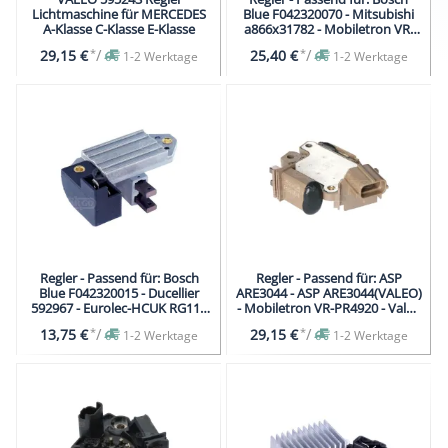
Lichtmaschine für MERCEDES
Blue F042320070 - Mitsubishi
A-Klasse C-Klasse E-Klasse
a866x31782 - Mobiletron VR-
H2009-152 - Transpo IM850 -
*
/
*
/
29,15 €
25,40 €
1-2 Werktage
1-2 Werktage
Unipoint Bosch F042A20070
Regler - Passend für: Bosch
Regler - Passend für: ASP
Blue F042320015 - Ducellier
ARE3044 - ASP ARE3044(VALEO)
592967 - Eurolec-HCUK RG11 -
- Mobiletron VR-PR4920 - Valeo
Fiat 9939826 - Fiat 9941193
2604920 - Valeo 593675
*
/
*
/
13,75 €
29,15 €
1-2 Werktage
1-2 Werktage