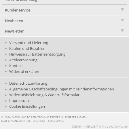
Kundenservice
Neuheiten
Newsletter
Versand und Lieferung
Kaufen und Bezahlen
Hinweise zur Batterieentsorgung
Altölverordnung
Kontakt
Widerruf erklären
Datenschutzerklärung
Allgemeine Geschäftsbedingungen mit Kundeninformationen
Widerrufsbelehrung & Widerrufsformular
Impressum
Cookie Einstellungen
© 2026 DIESEL-MOTOREN-TECHNIK ESDERS & SCHEPERS GMBH
DMT-ONLINESHOP.DE - ALL RIGHTS RESERVED.
DESIGN + REALISATION
by eW-Service.de